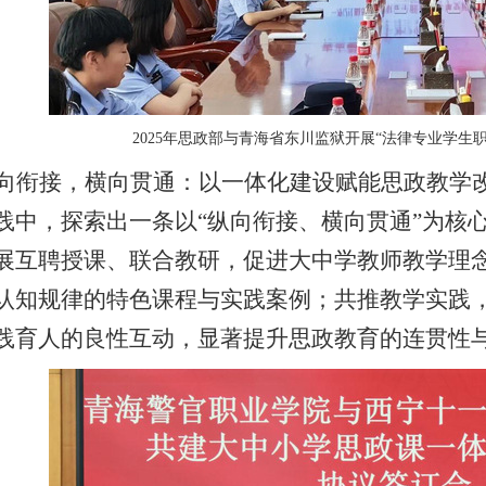
202
5
年思政部
与青海省东川监狱
开展
“
法律专业学生
向衔接，横向贯通：以一体化建设赋能思政教学
践中，探索出一条以
“纵向衔接、横向贯通”为核
展互聘授课、联合教研，促进大中学教师教学理
认知规律的特色课程与实践案例；共推教学实践
践育人的良性互动，显著提升思政教育的连贯性