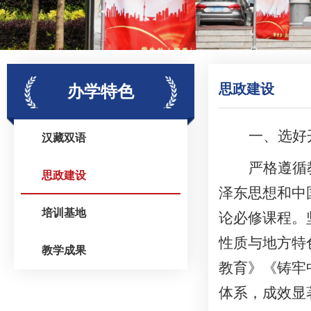
思政建设
办学特色
一、
选好
汉藏双语
严格遵循
思政建设
泽东思想和中
培训基地
论必修课程。
性质与地方特
教学成果
教育》《铸牢
体系，成效显