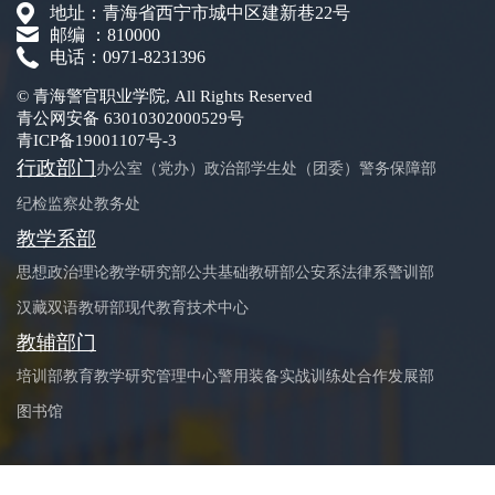
地址：青海省西宁市城中区建新巷22号
邮编 ：810000
电话：0971-8231396
© 青海警官职业学院, All Rights Reserved
青公网安备 63010302000529号
青ICP备19001107号-3
行政部门
办公室（党办）
政治部
学生处（团委）
警务保障部
纪检监察处
教务处
教学系部
思想政治理论教学研究部
公共基础教研部
公安系
法律系
警训部
汉藏双语教研部
现代教育技术中心
教辅部门
培训部
教育教学研究管理中心
警用装备实战训练处
合作发展部
图书馆