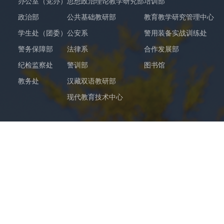
办公室（党办）
思想政治理论教学研究部
培训部
政治部
公共基础教研部
教育教学研究管理中心
学生处（团委）
公安系
警用装备实战训练处
警务保障部
法律系
合作发展部
纪检监察处
警训部
图书馆
教务处
汉藏双语教研部
现代教育技术中心