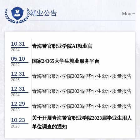
就业公告
More+
10.31
青海警官职业学院AI就业官
2024
05.10
国家24365大学生就业服务平台
2022
12.31
青海警官职业学院2025届毕业生就业质量报告
2025
12.31
青海警官职业学院2024届毕业生就业质量报告
2024
12.29
青海警官职业学院2023届毕业生就业质量报告
2023
关于开展青海警官职业学院2023届毕业生用人
10.23
2023
单位调查的通知