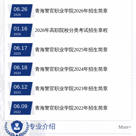
06.26
青海警官职业学院2026年招生简章
2026
01.16
2026年高职院校分类考试招生章程
2026
06.17
青海警官职业学院2025年招生简章
2025
06.18
青海警官职业学院2024年招生简章
2024
06.12
青海警官职业学院2023年招生简章
2023
06.09
青海警官职业学院2022年招生简章
2022
专业介绍
More+