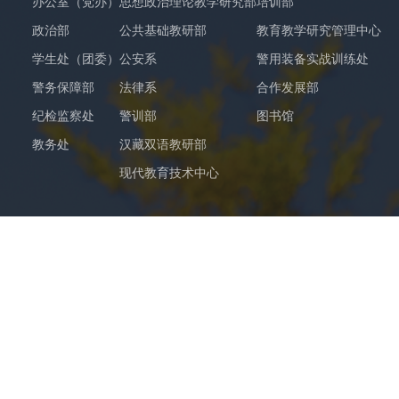
办公室（党办）
思想政治理论教学研究部
培训部
政治部
公共基础教研部
教育教学研究管理中心
学生处（团委）
公安系
警用装备实战训练处
警务保障部
法律系
合作发展部
纪检监察处
警训部
图书馆
教务处
汉藏双语教研部
现代教育技术中心