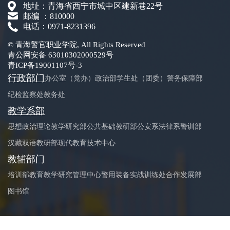
地址：青海省西宁市城中区建新巷22号
邮编 ：810000
电话：0971-8231396
© 青海警官职业学院, All Rights Reserved
青公网安备 63010302000529号
青ICP备19001107号-3
行政部门
办公室（党办）
政治部
学生处（团委）
警务保障部
纪检监察处
教务处
教学系部
思想政治理论教学研究部
公共基础教研部
公安系
法律系
警训部
汉藏双语教研部
现代教育技术中心
教辅部门
培训部
教育教学研究管理中心
警用装备实战训练处
合作发展部
图书馆