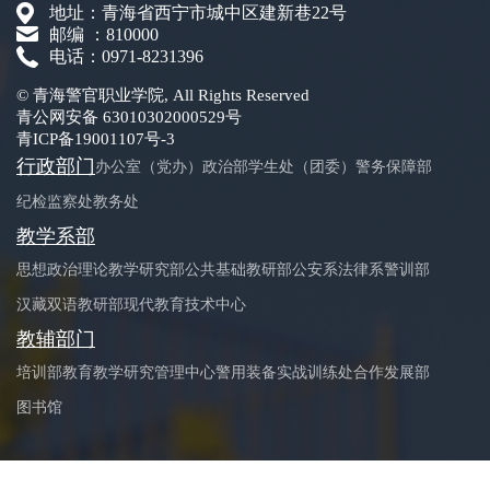
地址：青海省西宁市城中区建新巷22号
邮编 ：810000
电话：0971-8231396
© 青海警官职业学院, All Rights Reserved
青公网安备 63010302000529号
青ICP备19001107号-3
行政部门
办公室（党办）
政治部
学生处（团委）
警务保障部
纪检监察处
教务处
教学系部
思想政治理论教学研究部
公共基础教研部
公安系
法律系
警训部
汉藏双语教研部
现代教育技术中心
教辅部门
培训部
教育教学研究管理中心
警用装备实战训练处
合作发展部
图书馆