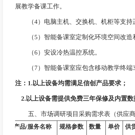
展教学备课工作
。
（
4）电脑主机、交换机、机柜等支持
（
5）智能备课室定制化环境空间改造
（
6
）安设
冷热
温控系统。
（
7
）
智能备课室
应包含移动教学终端
注：
1.以上设备均需满足信创产品要求；
2.以上设备需提供免费三年保修及内置
五、
市场调研项目采购需求表
（供应
序
产品
/
服务名称
规格参数
数量
单价
供