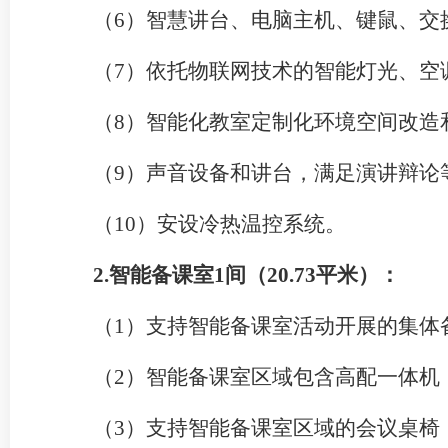
（
6）智慧讲台、电脑主机、键鼠、交
（
7
）依托物联网技术的智能灯光、空
（
8
）
智能化教室定制化环境空间改造
（
9
）声音设备和讲台
，
满足演讲辩论
（
10
）安设
冷热
温控系统。
2.智能备课室1间（2
0
.73
平米）：
（
1）支持智能备课室活动开展的集体
（
2）智能备课室区域
包含高配一体机
（
3）支持智能备课室区域的会议桌椅