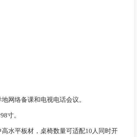
异地网络备课和电视电话会议。
98寸
。
中高水平板材
，桌椅
数量可
适配
10人同时开